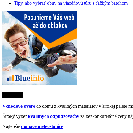
Tipy, ako vybrať obuv na viacdňovú túru s ťažkým batohom
Partneri
Vchodové dvere
do domu z kvalitných materiálov v širokej palete mo
Široký výber
kvalitných odpudzovačov
za bezkonkurenčné ceny náj
Najlepšie
domáce meteostanice