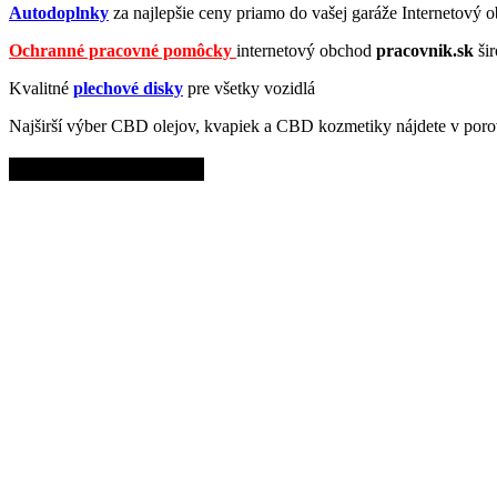
Autodoplnky
za najlepšie ceny priamo do vašej garáže Internetový
Ochranné pracovné pomôcky
internetový obchod
pracovnik.sk
ši
Kvalitné
plechové disky
pre všetky vozidlá
Najširší výber CBD olejov, kvapiek a CBD kozmetiky nájdete v poro
Top články z News.sk