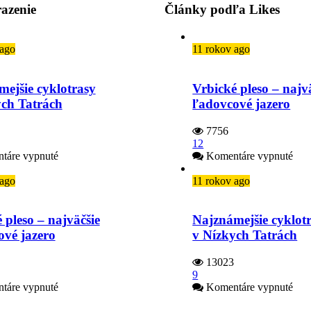
azenie
Články podľa Likes
 ago
11 rokov ago
ejšie cyklotrasy
Vrbické pleso – najv
ych Tatrách
ľadovcové jazero
7756
12
na
na
táre vypnuté
Komentáre vypnuté
Najznámejšie
Vrb
cyklotrasy
ples
 ago
11 rokov ago
v Nízkych
–
Tatrách
najv
ľad
 pleso – najväčšie
Najznámejšie cyklot
jaze
ové jazero
v Nízkych Tatrách
13023
9
na
na
táre vypnuté
Komentáre vypnuté
Vrbické
Naj