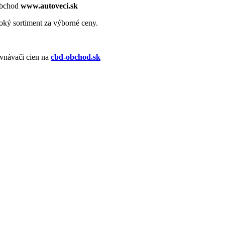
 obchod
www.autoveci.sk
roký sortiment za výborné ceny.
vnávači cien na
cbd-obchod.sk