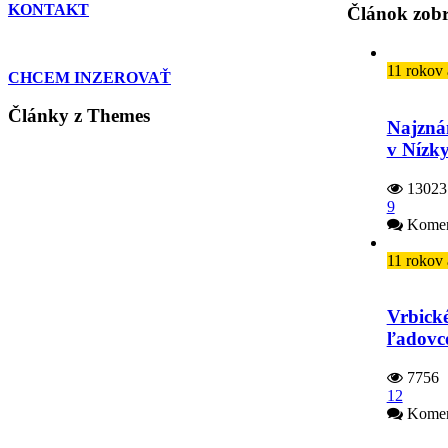
KONTAKT
Článok zobr
11 rokov
CHCEM INZEROVAŤ
Články z Themes
Najznám
v Nízk
13023
9
Komen
11 rokov
Vrbické
ľadovc
7756
12
Komen