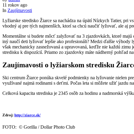
11 rokov ago
In
Zaujímavosti
Lyžiarske stredisko Žiarce sa nachádza na úpätí Nízkych Tatier, pri 
vhodný aj pre tých najmenších, ktorí sa chcú naučiť lyžovať, ale aj p
Momentálne si budete môcť zalyžovať na 3 zjazdovkách, ktoré majú ce
iný naučí deti lyžovať lepšie ako profesionáli? Medzi ďalšie výhody ly
však mechanicky zasnežovaná a upravovaná, keďže nie každú zimu je 
stredisku k dispozícií. Priamo zo zjazdovky máte nádherný pohľad 
Zaujímavosti o lyžiarskom stredisku Žiarc
Ski centrum Žiarce ponúka skvelé podmienky na lyžovanie nielen pre za
využívané najmä rodinami s deťmi. Počas leta si môžete užiť jazdu n
Celková kapacita strediska je 2345 osôb za hodinu a nadmorská výška
Zdroj:
http://ziarce.sk/
FOTO: © Gorilla / Dollar Photo Club