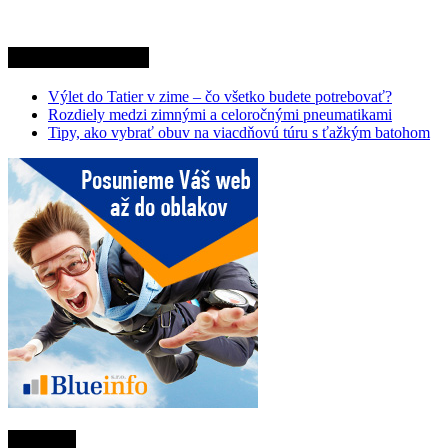
Najnovšie články
Výlet do Tatier v zime – čo všetko budete potrebovať?
Rozdiely medzi zimnými a celoročnými pneumatikami
Tipy, ako vybrať obuv na viacdňovú túru s ťažkým batohom
Partneri