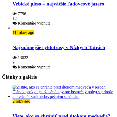
Vrbické pleso – najväčšie ľadovcové jazero
7756
12
na
Komentáre vypnuté
Vrbické
pleso
11 rokov ago
–
najväčšie
ľadovcové
Najznámejšie cyklotrasy v Nízkych Tatrách
jazero
13022
9
na
Komentáre vypnuté
Najznámejšie
cyklotrasy
Články z galérie
v Nízkych
Tatrách
2 roky ago
Viete, ako sa chrániť pred útokom medveďa?