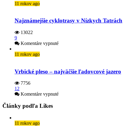
11 rokov ago
Najznámejšie cyklotrasy v Nízkych Tatrách
13022
9
na
Komentáre vypnuté
Najznámejšie
cyklotrasy
11 rokov ago
v Nízkych
Tatrách
Vrbické pleso – najväčšie ľadovcové jazero
7756
12
na
Komentáre vypnuté
Vrbické
pleso
Články podľa Likes
–
najväčšie
ľadovcové
11 rokov ago
jazero