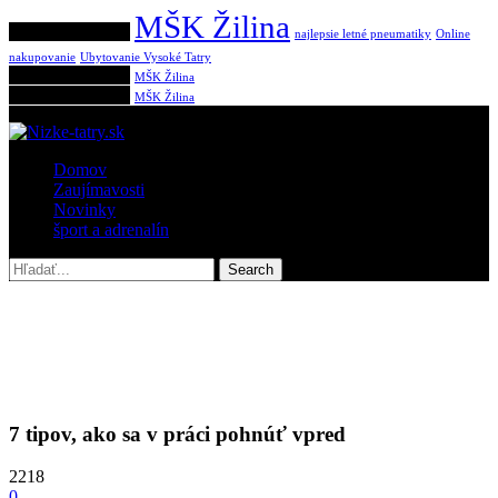
MŠK Žilina
Populárne tagy:
najlepsie letné pneumatiky
Online
nakupovanie
Ubytovanie Vysoké Tatry
Populárne tagy:
MŠK Žilina
Populárne tagy:
MŠK Žilina
Domov
Zaujímavosti
Novinky
šport a adrenalín
7 tipov, ako sa v práci pohnúť vpred
2218
0