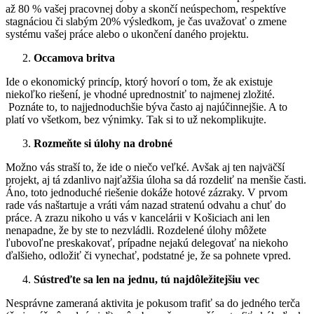
až 80 % vašej pracovnej doby a skončí neúspechom, respektíve
stagnáciou či slabým 20% výsledkom, je čas uvažovať o zmene
systému vašej práce alebo o ukončení daného projektu.
Occamova britva
Ide o ekonomický princíp, ktorý hovorí o tom, že ak existuje
niekoľko riešení, je vhodné uprednostniť to najmenej zložité.
Poznáte to, to najjednoduchšie býva často aj najúčinnejšie. A to
platí vo všetkom, bez výnimky. Tak si to už nekomplikujte.
Rozmeňte si úlohy na drobné
Možno vás straší to, že ide o niečo veľké. Avšak aj ten najväčší
projekt, aj tá zdanlivo najťažšia úloha sa dá rozdeliť na menšie časti.
Áno, toto jednoduché riešenie dokáže hotové zázraky. V prvom
rade vás naštartuje a vráti vám nazad stratenú odvahu a chuť do
práce. A zrazu nikoho u vás v kancelárii v Košiciach ani len
nenapadne, že by ste to nezvládli. Rozdelené úlohy môžete
ľubovoľne preskakovať, prípadne nejakú delegovať na niekoho
ďalšieho, odložiť či vynechať, podstatné je, že sa pohnete vpred.
Sústreďte sa len na jednu, tú najdôležitejšiu vec
Nesprávne zameraná aktivita je pokusom trafiť sa do jedného terča