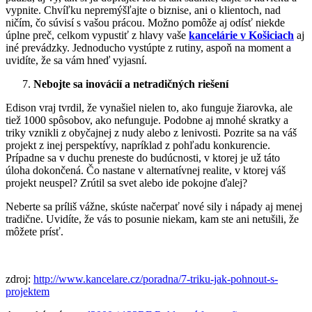
vypnite. Chvíľku nepremýšľajte o biznise, ani o klientoch, nad
ničím, čo súvisí s vašou prácou. Možno pomôže aj odísť niekde
úplne preč, celkom vypustiť z hlavy vaše
kancelárie v Košiciach
aj
iné prevádzky. Jednoducho vystúpte z rutiny, aspoň na moment a
uvidíte, že sa vám hneď vyjasní.
Nebojte sa inovácií a netradičných riešení
Edison vraj tvrdil, že vynašiel nielen to, ako funguje žiarovka, ale
tiež 1000 spôsobov, ako nefunguje. Podobne aj mnohé skratky a
triky vznikli z obyčajnej z nudy alebo z lenivosti. Pozrite sa na váš
projekt z inej perspektívy, napríklad z pohľadu konkurencie.
Prípadne sa v duchu preneste do budúcnosti, v ktorej je už táto
úloha dokončená. Čo nastane v alternatívnej realite, v ktorej váš
projekt neuspel? Zrútil sa svet alebo ide pokojne ďalej?
Neberte sa príliš vážne, skúste načerpať nové sily i nápady aj menej
tradične. Uvidíte, že vás to posunie niekam, kam ste ani netušili, že
môžete prísť.
zdroj:
http://www.kancelare.cz/poradna/7-triku-jak-pohnout-s-
projektem