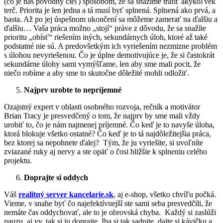
(čo je náš pôvodný cieľ) spôsobom, že sa snažíme trafiť akýkoľvek
terč. Priorita je len jedna a tá musí byť splnená. Splnená ako prvá, a
basta. Až po jej úspešnom ukončení sa môžeme zamerať na ďalšiu a
ďalšiu… Vaša práca možno „stojí“ práve z dôvodu, že sa snažíte
prioritu „obísť“ riešením iných, sekundárnych úloh, ktoré až také
podstatné nie sú. A predovšetkým ich vyriešením nezmizne problém
s úlohou nevyriešenou. Čo je úplne demotivujúce je, že si častokrát
sekundárne úlohy sami vymýšľame, len aby sme mali pocit, že
niečo robíme a aby sme to skutočne dôležité mohli odložiť.
Najprv urobte to nepríjemné
Ozajstný expert v oblasti osobného rozvoja, rečník a motivátor
Brian Tracy je presvedčený o tom, že najprv by sme mali vždy
urobiť to, čo je nám najmenej príjemné. Čo keď je to navyše úloha,
ktorá blokuje všetko ostatné? Čo keď je to tá najdôležitejšia práca,
bez ktorej sa nepohnete ďalej? Tým, že ju vyriešite, si uvoľníte
zviazané ruky aj nervy a ste opäť o čosi bližšie k splneniu celého
projektu.
Doprajte si oddych
Váš
realitný server kancelarie.sk
, aj e-shop, všetko chvíľu počká.
Vieme, v snahe byť čo najefektívnejší ste sami seba presvedčili, že
nemáte čas oddychovať, ale to je obrovská chyba. Každý si zaslúži
pauzu, aj vy, tak si ju doprajte. Iba si tak sadnite, dajte si kávičku a