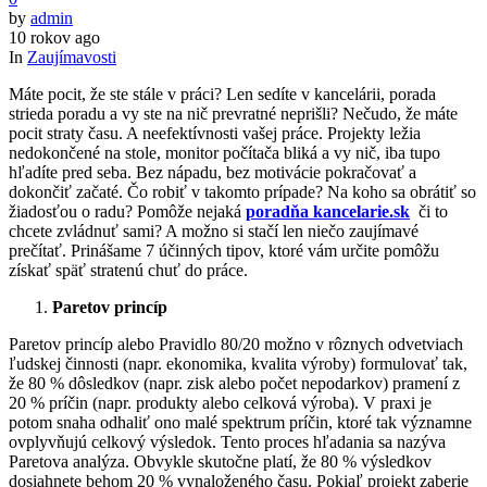
by
admin
10 rokov ago
In
Zaujímavosti
Máte pocit, že ste stále v práci? Len sedíte v kancelárii, porada
strieda poradu a vy ste na nič prevratné neprišli? Nečudo, že máte
pocit straty času. A neefektívnosti vašej práce. Projekty ležia
nedokončené na stole, monitor počítača bliká a vy nič, iba tupo
hľadíte pred seba. Bez nápadu, bez motivácie pokračovať a
dokončiť začaté. Čo robiť v takomto prípade? Na koho sa obrátiť so
žiadosťou o radu? Pomôže nejaká
poradňa kancelarie.sk
či to
chcete zvládnuť sami? A možno si stačí len niečo zaujímavé
prečítať. Prinášame 7 účinných tipov, ktoré vám určite pomôžu
získať späť stratenú chuť do práce.
Paretov princíp
Paretov princíp alebo Pravidlo 80/20 možno v rôznych odvetviach
ľudskej činnosti (napr. ekonomika, kvalita výroby) formulovať tak,
že 80 % dôsledkov (napr. zisk alebo počet nepodarkov) pramení z
20 % príčin (napr. produkty alebo celková výroba). V praxi je
potom snaha odhaliť ono malé spektrum príčin, ktoré tak významne
ovplyvňujú celkový výsledok. Tento proces hľadania sa nazýva
Paretova analýza. Obvykle skutočne platí, že 80 % výsledkov
dosiahnete behom 20 % vynaloženého času. Pokiaľ projekt zaberie