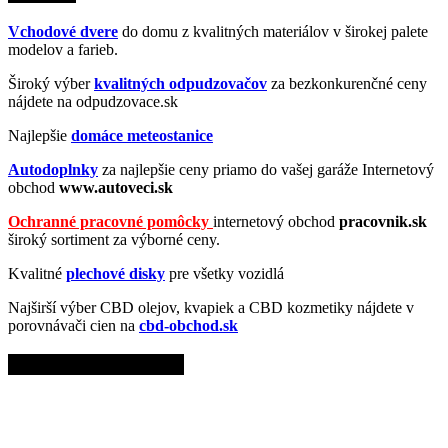
Vchodové dvere
do domu z kvalitných materiálov v širokej palete
modelov a farieb.
Široký výber
kvalitných odpudzovačov
za bezkonkurenčné ceny
nájdete na odpudzovace.sk
Najlepšie
domáce meteostanice
Autodoplnky
za najlepšie ceny priamo do vašej garáže Internetový
obchod
www.autoveci.sk
Ochranné pracovné pomôcky
internetový obchod
pracovnik.sk
široký sortiment za výborné ceny.
Kvalitné
plechové disky
pre všetky vozidlá
Najširší výber CBD olejov, kvapiek a CBD kozmetiky nájdete v
porovnávači cien na
cbd-obchod.sk
Top články z News.sk