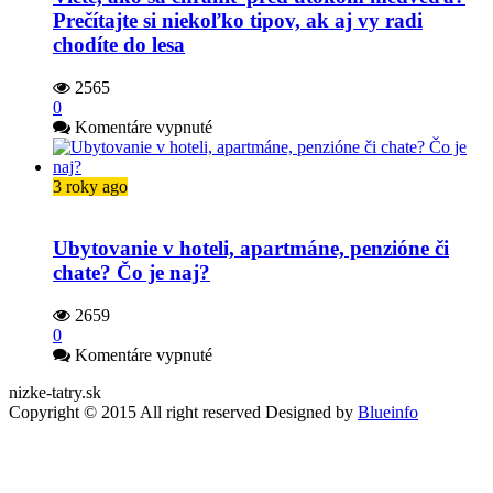
Prečítajte si niekoľko tipov, ak aj vy radi
chodíte do lesa
2565
0
na
Komentáre vypnuté
Viete,
ako
sa
3 roky ago
chrániť
pred
útokom
Ubytovanie v hoteli, apartmáne, penzióne či
medveďa?
chate? Čo je naj?
Prečítajte
si
2659
niekoľko
0
tipov,
na
Komentáre vypnuté
ak
Ubytovanie
aj
nizke-tatry.sk
v
vy
Copyright © 2015 All right reserved Designed by
Blueinfo
hoteli,
radi
apartmáne,
chodíte
penzióne
do
či
lesa
chate?