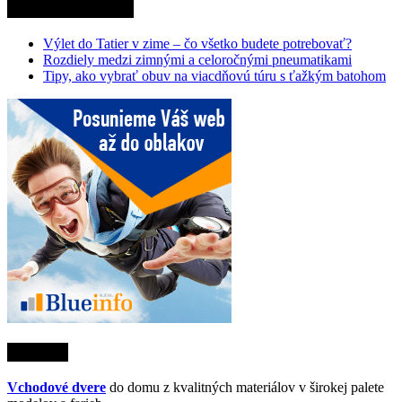
Najnovšie články
Výlet do Tatier v zime – čo všetko budete potrebovať?
Rozdiely medzi zimnými a celoročnými pneumatikami
Tipy, ako vybrať obuv na viacdňovú túru s ťažkým batohom
Partneri
Vchodové dvere
do domu z kvalitných materiálov v širokej palete