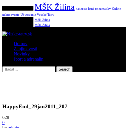
MŠK Žilina
Populárne tagy:
najlepsie letné pneumatiky
Online
nakupovanie
Ubytovanie Vysoké Tatry
Populárne tagy:
MŠK Žilina
Populárne tagy:
MŠK Žilina
Domov
Zaujímavosti
Novinky
šport a adrenalín
HappyEnd_29jan2011_207
628
0
by
admin