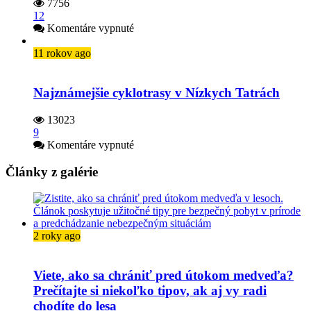
7756
12
na
Komentáre vypnuté
Vrbické
pleso
11 rokov ago
–
najväčšie
ľadovcové
Najznámejšie cyklotrasy v Nízkych Tatrách
jazero
13023
9
na
Komentáre vypnuté
Najznámejšie
cyklotrasy
Články z galérie
v Nízkych
Tatrách
2 roky ago
Viete, ako sa chrániť pred útokom medveďa?
Prečítajte si niekoľko tipov, ak aj vy radi
chodíte do lesa