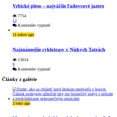
Vrbické pleso – najväčšie ľadovcové jazero
7754
12
na
Komentáre vypnuté
Vrbické
pleso
11 rokov ago
–
najväčšie
ľadovcové
Najznámejšie cyklotrasy v Nízkych Tatrách
jazero
13014
9
na
Komentáre vypnuté
Najznámejšie
cyklotrasy
Články z galérie
v Nízkych
Tatrách
2 roky ago