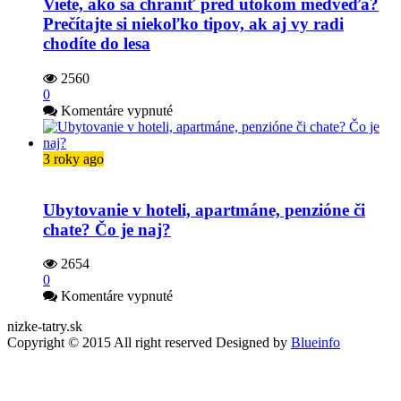
Viete, ako sa chrániť pred útokom medveďa?
Prečítajte si niekoľko tipov, ak aj vy radi
chodíte do lesa
2560
0
na
Komentáre vypnuté
Viete,
ako
sa
3 roky ago
chrániť
pred
útokom
Ubytovanie v hoteli, apartmáne, penzióne či
medveďa?
chate? Čo je naj?
Prečítajte
si
2654
niekoľko
0
tipov,
na
Komentáre vypnuté
ak
Ubytovanie
aj
nizke-tatry.sk
v
vy
Copyright © 2015 All right reserved Designed by
Blueinfo
hoteli,
radi
apartmáne,
chodíte
penzióne
do
či
lesa