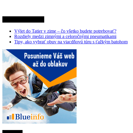
Najnovšie články
Výlet do Tatier v zime – čo všetko budete potrebovať?
Rozdiely medzi zimnými a celoročnými pneumatikami
Tipy, ako vybrať obuv na viacdňovú túru s ťažkým batohom