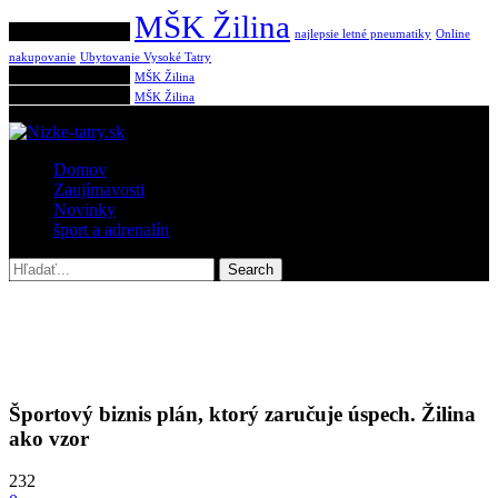
MŠK Žilina
Populárne tagy:
najlepsie letné pneumatiky
Online
nakupovanie
Ubytovanie Vysoké Tatry
Populárne tagy:
MŠK Žilina
Populárne tagy:
MŠK Žilina
Domov
Zaujímavosti
Novinky
šport a adrenalín
Športový biznis plán, ktorý zaručuje úspech. Žilina
ako vzor
232