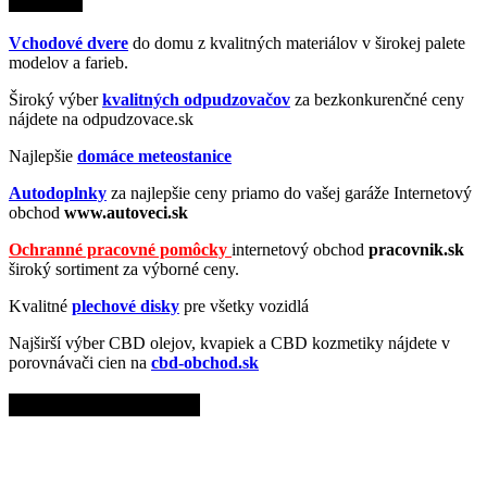
Partneri
Vchodové dvere
do domu z kvalitných materiálov v širokej palete
modelov a farieb.
Široký výber
kvalitných odpudzovačov
za bezkonkurenčné ceny
nájdete na odpudzovace.sk
Najlepšie
domáce meteostanice
Autodoplnky
za najlepšie ceny priamo do vašej garáže Internetový
obchod
www.autoveci.sk
Ochranné pracovné pomôcky
internetový obchod
pracovnik.sk
široký sortiment za výborné ceny.
Kvalitné
plechové disky
pre všetky vozidlá
Najširší výber CBD olejov, kvapiek a CBD kozmetiky nájdete v
porovnávači cien na
cbd-obchod.sk
Top články z News.sk