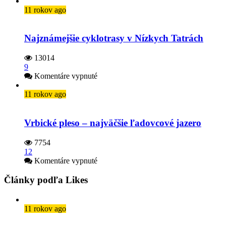
11 rokov ago
Najznámejšie cyklotrasy v Nízkych Tatrách
13014
9
na
Komentáre vypnuté
Najznámejšie
cyklotrasy
11 rokov ago
v Nízkych
Tatrách
Vrbické pleso – najväčšie ľadovcové jazero
7754
12
na
Komentáre vypnuté
Vrbické
pleso
Články podľa Likes
–
najväčšie
ľadovcové
11 rokov ago
jazero